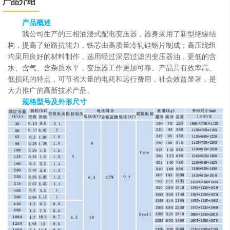
产品介绍
产品概述
我公司生产的三相油浸式配电变压器，器身采用了新型绝缘结
构，提高了短路抗能力，铁芯
由高质量冷轧硅钢片制成；高压绕组
均采用
良好的材料制作，选用经过深层过滤的变压器油，更低
的含
水、含气、含杂质水平，变压器工作更加可靠。产品
具有
效
率
高、
低损耗的特点，可节省大
量的电耗和运行费用，社会效益显著，是
大力
推
广的高新技术产品。
规格型号及外形尺寸