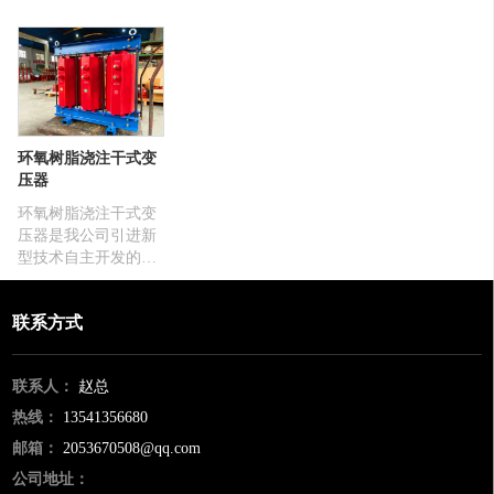
的经验，材料上选用
地的点提供一个人工
使低压电流大数千或
高性能的硅钢片及高
的可带负载的中性点
万余安培。本系列产
质量的无氧铜，生产
供电力系统接地用，
品的高压电压一般为
上采用了新型线圈分
该中性点可连续接到
220伏、380伏 和650
相套装技术、引线冷
消弧线圈，接地电流
伏，其低压电压因升
压接技术、油箱密封
电抗器或电阻，也可
流大小而不同，自成
面精密加工等使产品
直接接地，接地变压
一个系列。在采用本
环氧树脂浇注干式变
的技术性能具有很高
器除一次侧中性点供
系列产品时，一般需
压器
的水平。我公司生产
接地外，可规定带有
要在电源前侧加电压
的整流变压器品种繁
一个低电压的二次绕
调节，使低压侧达到
环氧树脂浇注干式变
多，多年来在众多的
组，该绕组可具有连
无极调节。适用于电
压器是我公司引进新
技术专家潜心研究
续的额定电容，作为
镀电解、冶炼纺织、
型技术自主开发的，
下，产品行销全国并
变电站的辅助电源。
电机、金刚石行业等
由于线圈被环氧树脂
出口欧美地区，国质
电器设备的连续负载
包封，所以难燃、防
联系方式
量优异、价格适中，
试验及加热做升流之
火、免维护、没有污
博得国内外厂商的一
用，做为温升试验、
染、体积小、可直接
直好评!
保护特性实验、连续
安装在负荷中心。同
联系人：
赵总
负载试验及电参数等
时科学合理的设计工
测量实...
艺和浇注工艺，使产
热线：
13541356680
品局部放电量更小，
邮箱：
2053670508@qq.com
噪音低，散热能力
强，强迫风冷条件下
公司地址：