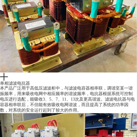
单相滤波电抗器
本产品广泛用于高低压滤波柜中，与滤波电容器相串联，调谐至某一谐
振频率，用来吸收电网中相应频率的谐波频率，电抗器根据系统可控制
电压进行选配，能吸收3、5、7、11、13次及更高谐波。滤波电抗器与电
容器相串联后，不但能有效吸收电网谐波，而且提高了系统的功率因
数，对系统的安全运行起到了较大的作用。