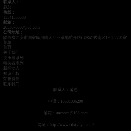
联系人：
赵总
热线：
13541356680
邮箱：
2053670508@qq.com
公司地址：
陕西省西安市国家民用航天产业基地航开路山水岭秀南区19-1-2701室
菜单
首页
关于我们
变压器系列
电抗器系列
新闻动态
知识产权
荣誉资质
联系我们
联系人：范总
电话：18681836290
邮箱：uncoocn@163.com
网址：
http://www.cdxtybyq.com/