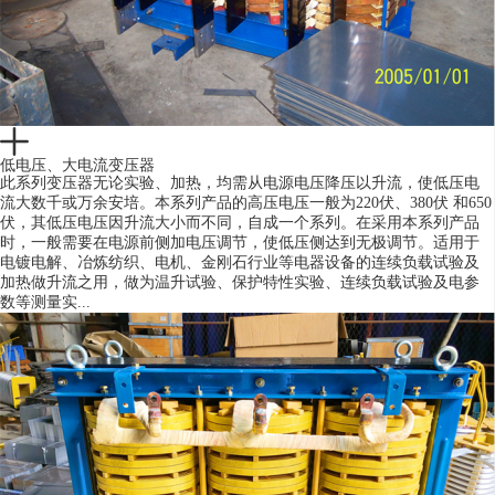
低电压、大电流变压器
此系列变压器无论实验、加热，均需从电源电压降压以升流，使低压电
流大数千或万余安培。本系列产品的高压电压一般为220伏、380伏 和650
伏，其低压电压因升流大小而不同，自成一个系列。在采用本系列产品
时，一般需要在电源前侧加电压调节，使低压侧达到无极调节。适用于
电镀电解、冶炼纺织、电机、金刚石行业等电器设备的连续负载试验及
加热做升流之用，做为温升试验、保护特性实验、连续负载试验及电参
数等测量实...